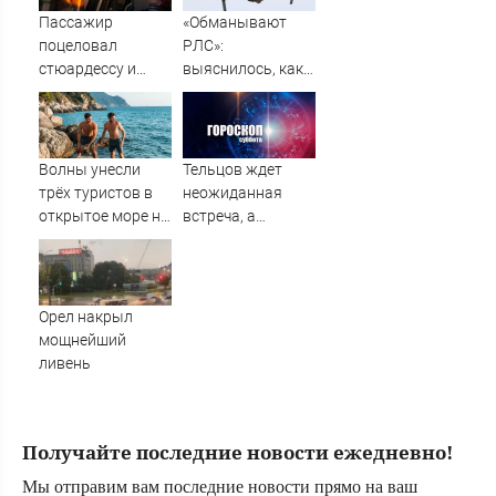
Вести.ru
Пассажир
«Обманывают
поцеловал
РЛС»:
стюардессу и
выяснилось, как
попал под арест -
дроны ВСУ
АБН 24
долетели до
Екатеринбурга
Волны унесли
Тельцов ждет
трёх туристов в
неожиданная
открытое море на
встреча, а
популярном
Стрельцов –
курорте
начало новых
отношений:
гороскоп на
Орел накрыл
субботу, 8 августа
мощнейший
ливень
Получайте последние новости ежедневно!
Мы отправим вам последние новости прямо на ваш