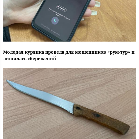
Молодая курянка провела для мошенников «рум-тур» и
лишилась сбережений