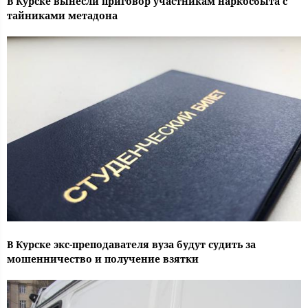
В Курске вынесли приговор участникам наркосбыта с
тайниками метадона
В Курске экс-преподавателя вуза будут судить за
мошенничество и получение взятки