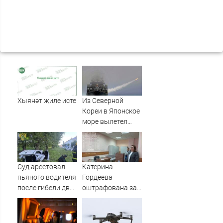
Хыянәт җиле исте
Из Северной
Кореи в Японское
море вылетел
неопознанный
снаряд
Суд арестовал
Катерина
пьяного водителя
Гордеева
после гибели двух
оштрафована за
пассажиров в
пропаганду ЛГБТ
Башкирии
в интернете -
Новости на