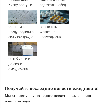
Киеву доступ к
одержала победу
Starlink для
в дебютном
ударов по РФ
турнире WTA в
Мемфисе -
Новости на
Синоптики
В перечень
Вести.ru
предупредили о
жизненно
сильном дожде и
необходимых
грозе в Сочи 5
лекарств
октября
добавили еще
пять препаратов
Сын бывшего
детского
омбудсмена
Астахова получил
реальный срок за
мошенничество
Получайте последние новости ежедневно!
Мы отправим вам последние новости прямо на ваш
почтовый ящик