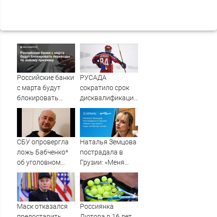
Российские банки
РУСАДА
с марта будут
сократило срок
блокировать
дисквалификации
переводы по
хоккеиста
новому признаку
Каменева до двух
лет
СБУ опровергла
Наталья Земцова
ложь Бабченко*
пострадала в
об уголовном
Грузии: «Меня
деле
спускали с горы
на белом коне»
Маск отказался
Россиянка
предоставить
Лютова в 16 лет