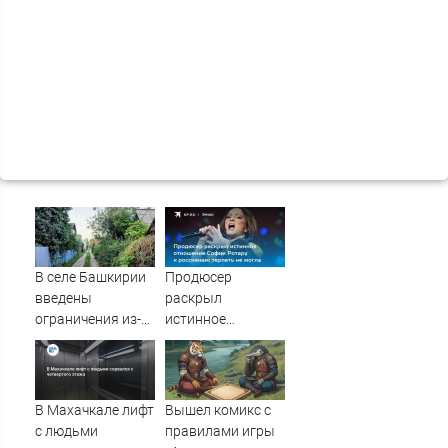
В селе Башкирии
Продюсер
введены
раскрыл
ограничения из-
истинное
за бешенства
отношение Софии
животных
Ротару к
россиянам:
терпеть не могла
В Махачкале лифт
Вышел комикс с
с людьми
правилами игры