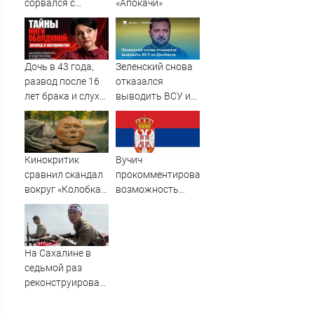
сорвался с
«Апокачи»
четвертого этажа
Дочь в 43 года,
Зеленский снова
развод после 16
отказался
лет брака и слухи
выводить ВСУ из
о чужой семье:
Донбасса
крутые повороты
в судьбе Инги
Оболдиной ✿✔️
Кинокритик
Вучич
TVCenter.ru
сравнил скандал
прокомментировал
вокруг «Колобка»
возможность
с историей
военного
«Соника»
сотрудничества с
и «Одиссеей»
Украиной
На Сахалине в
седьмой раз
реконструировали
штурм
полицейского