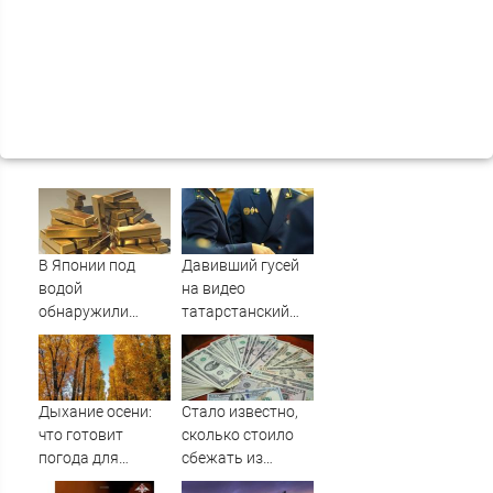
В Японии под
Давивший гусей
водой
на видео
обнаружили
татарстанский
рекордные
прокурор ушел в
запасы
отставку
«невидимого»
09/08/2026 –
золота
Новости
Дыхание осени:
Стало известно,
что готовит
сколько стоило
погода для
сбежать из
Тверской области
воинской части