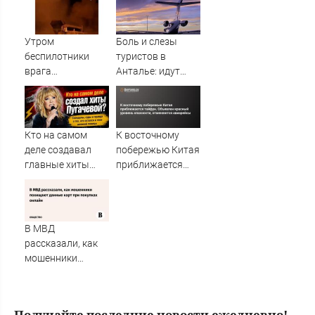
на второй неделе
на Украине
августа
Утром
Боль и слезы
беспилотники
туристов в
врага
Анталье: идут
попытались
массовые
атаковать
задержки рейсов
предприятия в
в Россию
Поволжье, но им
Кто на самом
К восточному
помешал кран
деле создавал
побережью Китая
главные хиты
приближается
Аллы Пугачёвой и
тайфун. Объявлен
почему о её
красный уровень
старых
опасности,
конфликтах
отменяются
В МВД
заговорили снова
авиарейсы
рассказали, как
✿✔️ TVCenter.ru
мошенники
похищают
данные карт при
покупках онлайн
Получайте последние новости ежедневно!