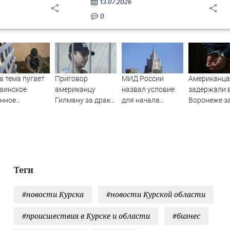
13.07.2026
0
а тема пугает
Приговор
МИД России
Американца
аинское
американцу
назвал условие
задержали 
енное
Гилману за драки
для начала
Воронеже з
андование»:
в воронежском
переговоров о
пьяный деб
нкор Сладков
СИЗО
мире с Украиной
поезде
масштабах
потребовали
ехода экс-
ужесточить -
нных на
Новости на
рону России
Вести.ru
Теги
#новости Курска
#новости Курской области
#происшествия в Курске и области
#бизнес