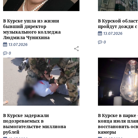
В Курске ушла из жизни
В Курской облас
бывший директор
пройдут дожди с
музыкального колледжа
13.07.2026
Людмила Чунихина
0
13.07.2026
0
В Курске задержали
В Курске в парке
подозреваемых в
конца июля пла
вымогательстве миллиона
восстановить ос
рублей
камеры