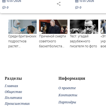
13.07.2026
13.07.2026
0
0
Среди британских
Причиной смерти
Тест: угадай
«Эт
подростков
советского
зарубежного
укр
растет
баскетболиста
писателя по фото
во
распространение
Едешко стал
ком
вейпов с
инфаркт
вое
наркотиками
о 
пер
пле
сто
Разделы
Информация
Главная
О проекте
Общество
Контакты
Политика
Партнёры
Происшествия