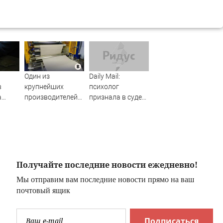
Один из
Daily Mail:
в
крупнейших
психолог
а
производителей
признала в суде
ош в
упаковки для
связь с
молочки в России
заключенным
прекратил работу
убийцей
Получайте последние новости ежедневно!
Мы отправим вам последние новости прямо на ваш
почтовый ящик
Подписаться