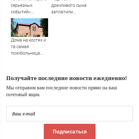
серьезных
драчливого сына
событий»:
заплатили
Дандыкин
пострадавшему
рассказал, чего
компенсацию в
ждать после
Карелии
звонка Путина
Дома на костях и
комдиву ВДВ
та самая
психбольница:
как выглядит
деревня Ляхово в
Нижнем
Получайте последние новости ежедневно!
Новгороде —
фоторепортаж
Мы отправим вам последние новости прямо на ваш
почтовый ящик
Подписаться