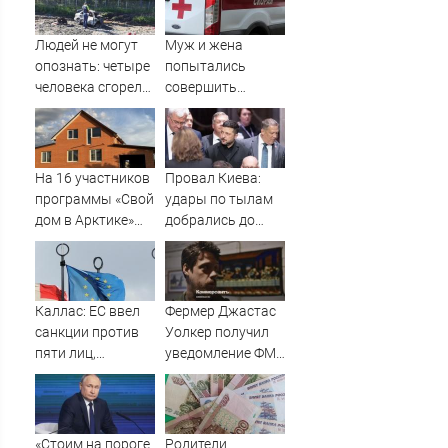
Людей не могут
Муж и жена
опознать: четыре
попытались
человека сгорели
совершить
заживо в
суицид,
страшном ДТП на
предупредив
трассе
оперативные
07/08/2026 –
службы
На 16 участников
Провал Киева:
Новости
программы «Свой
удары по тылам
дом в Арктике»
добрались до
подали в суд
Зеленского
быстрее, чем до
России
Каллас: ЕС ввел
Фермер Джастас
санкции против
Уолкер получил
пяти лиц,
уведомление ФМС
связанных с ОПК
о депортации из
России
России
«Стоим на пороге
Родители