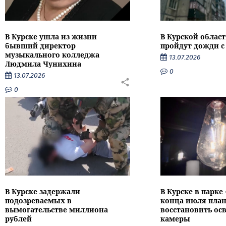
В Курске ушла из жизни
В Курской облас
бывший директор
пройдут дожди с
музыкального колледжа
13.07.2026
Людмила Чунихина
0
13.07.2026
0
В Курске задержали
В Курске в парке
подозреваемых в
конца июля пла
вымогательстве миллиона
восстановить ос
рублей
камеры