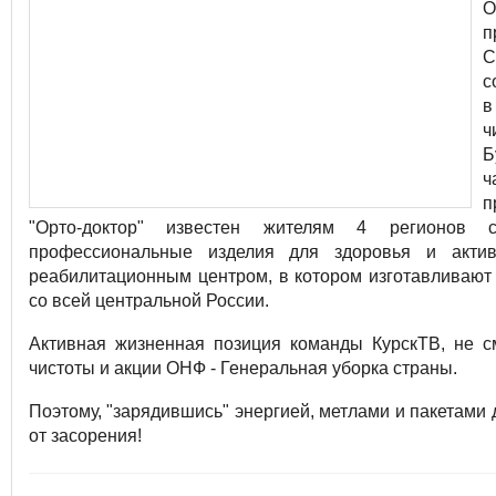
О
п
С
с
в
ч
Б
ч
п
"Орто-доктор" известен жителям 4 регионов 
профессиональные изделия для здоровья и актив
реабилитационным центром, в котором изготавливают
со всей центральной России.
Активная жизненная позиция команды КурскТВ, не с
чистоты и акции ОНФ - Генеральная уборка страны.
Поэтому, "зарядившись" энергией, метлами и пакетами
от засорения!