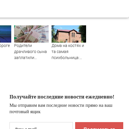
ороге
Родители
Дома на костях и
драчливого сына
та самая
заплатили
психбольница:
пострадавшему
как выглядит
чего
компенсацию в
деревня Ляхово в
е
Карелии
Нижнем
ина
Новгороде —
В
фоторепортаж
Получайте последние новости ежедневно!
Мы отправим вам последние новости прямо на ваш
почтовый ящик