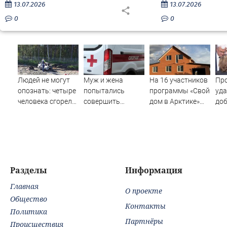
13.07.2026
13.07.2026
0
0
Людей не могут
Муж и жена
На 16 участников
Про
опознать: четыре
попытались
программы «Свой
уд
человека сгорели
совершить
дом в Арктике»
доб
заживо в
суицид,
подали в суд
Зел
страшном ДТП на
предупредив
быс
трассе
оперативные
Ро
07/08/2026 –
службы
Новости
Разделы
Информация
Главная
О проекте
Общество
Контакты
Политика
Партнёры
Происшествия