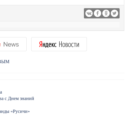
РВЫМ
а
ва с Днем знаний
манды «Русичи»