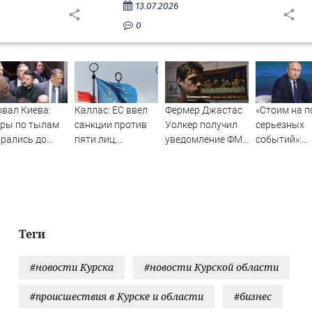
13.07.2026
0
вал Киева:
Каллас: ЕС ввел
Фермер Джастас
«Стоим на п
ары по тылам
санкции против
Уолкер получил
серьезных
рались до
пяти лиц,
уведомление ФМС
событий»:
енского
связанных с ОПК
о депортации из
Дандыкин
трее, чем до
России
России
рассказал, 
ссии
ждать посл
звонка Пут
комдиву ВД
Теги
#новости Курска
#новости Курской области
#происшествия в Курске и области
#бизнес