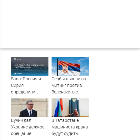
Sana: Россия и
Сербы вышли на
Сирия
митинг против
определили
Зеленского с
судьбу военных
портретами
баз
Путина
Вучич дал
В Татарстане
Украине важное
машиниста крана
обещание
будут судить
после падения