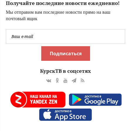
Получайте последние новости ежедневно!
попаданий по
объектам врага:
Мы отправим вам последние новости прямо на ваш
Новости СВО,
почтовый ящик
военные сводки -
интерактивная
карта боевых
действи
Подписаться
КурскТВ в соцсетях