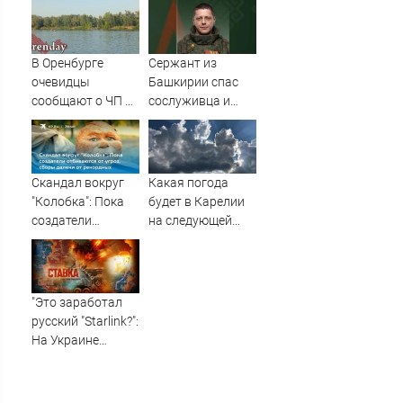
рабочего с 10-
метровой высоты
09/08/2026 –
В Оренбурге
Сержант из
Новости
очевидцы
Башкирии спас
сообщают о ЧП на
сослуживца и
озере Старица
получил ранение
в зоне СВО
Скандал вокруг
Какая погода
"Колобка": Пока
будет в Карелии
создатели
на следующей
отбиваются от
неделе?
угроз, сборы
далеки от
рекордных
"Это заработал
русский "Starlink?":
На Украине
кратно
увеличилась
точность