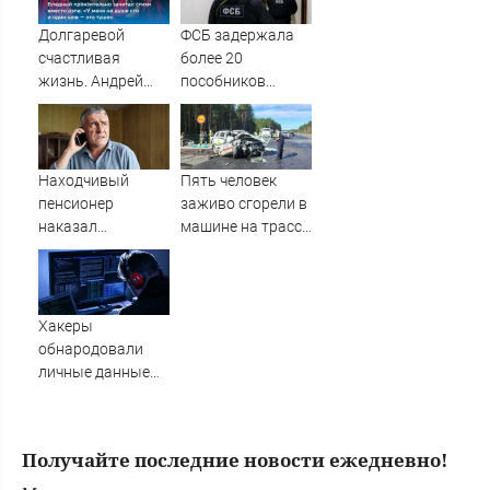
Причины,
полицейским
источник, откуда
Долгаревой
ФСБ задержала
был громкий
счастливая
более 20
хлопок
жизнь. Андрей
пособников
Бледный
украинских кол-
пронзительно
центров за
зачитал стихи
кибермошенничество
вместо рэпа: «У
Находчивый
Пять человек
меня на душе сто
пенсионер
заживо сгорели в
и один шов — это
наказал
машине на трассе
туше»
мошенников
(ФОТО)
изощренным
способом
Хакеры
обнародовали
личные данные
более 100 тысяч
британских
силовиков -
Получайте последние новости ежедневно!
Новости на
Вести.ru