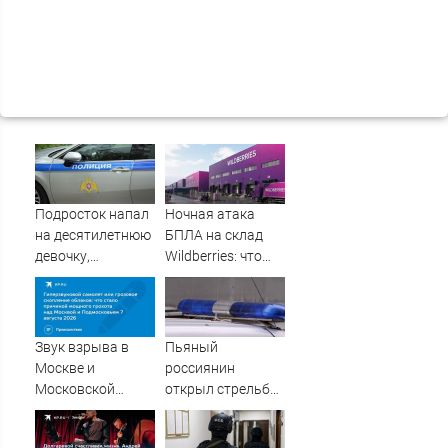
Подросток напал
Ночная атака
на десятилетнюю
БПЛА на склад
девочку,
Wildberries: что
ворвавшись в
известно об
квартиру
очередном ударе
по логистическим
центрам
Звук взрыва в
Пьяный
07/08/2026 –
Москве и
россиянин
Новости
Московской
открыл стрельбу
области 7 августа
по скорой
2026 года:
помощи и