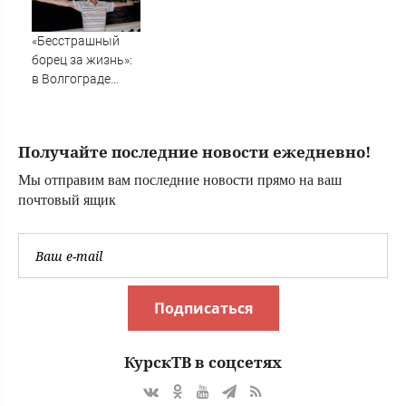
целей в Киеве,
удар по Fire Point
«Бесстрашный
с ракетами
борец за жизнь»:
"Фламинго"
в Волгограде
прощаются с
анестезиологом-
реаниматолог
Получайте последние новости ежедневно!
высшей
категории
Мы отправим вам последние новости прямо на ваш
почтовый ящик
Подписаться
КурскТВ в соцсетях