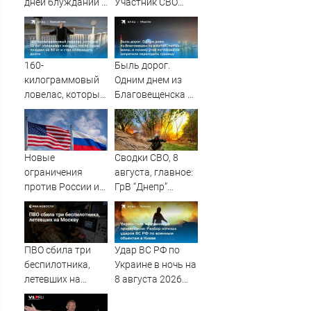
дней блужданий в
Участник СВО
тайге
рассказал, что
спасло его в
схватке с
медведем
160-
Быль дорог.
килограммовый
Одним днем из
ловелас, который
Благовещенска в
10 лет
Китай, лапша,
обманывал
мемы, и почему
женщин, после
утке по-пекински
судов похудел на
запретили
Новые
Сводки СВО, 8
30 кг и стал
переходить
ограничения
августа, главное:
возвращать
границу
против России и
ГрВ “Днепр”
долги
Ирана прошли
начинает битву за
голосование в
Орехов
Сенате США
ПВО сбила три
Удар ВС РФ по
беспилотника,
Украине в ночь на
летевших на
8 августа 2026
Москву
года: список
пораженных