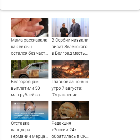
Мама рассказала,
В Сербии назвали
как ее сын
визит Зеленского
остался без части
в Белград местью
пальца в Детском
ЕС - Новости на
саду в Западной
Вести.ru
Двине
Белгородцам
Главное за ночь и
выплатили 50
утро 7 августа:
млн рублей за
"Отравление
повреждённые
Днепра и
ВСУ авто
эпидемия" -
Поражён важный
объект.
Отставка
Редакция
Рекордная атака
канцлера
«России-24»
России, отмена
Германии Мерца:
обратилась в СКР