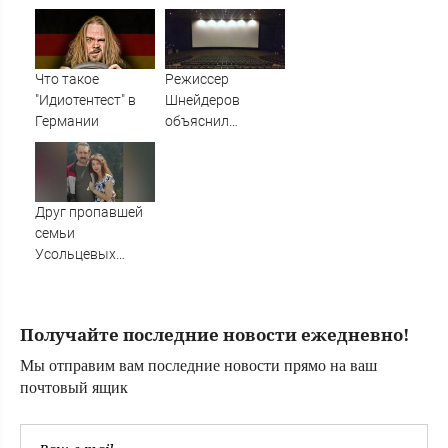
мобилизации
последние
из-за травли
новости на 7
съемочной
августа 2026 и
группы «Колобка»
прогнозы
Что такое
Режиссер
"Идиотентест" в
Шнейдеров
Германии
объяснил
причины низкого
рейтинга
"Колобка"
Друг пропавшей
семьи
Усольцевых
получил
аудиосообщение
от них
Получайте последние новости ежедневно!
Мы отправим вам последние новости прямо на ваш
почтовый ящик