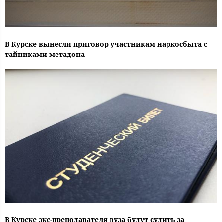
В Курске вынесли приговор участникам наркосбыта с
тайниками метадона
В Курске экс-преподавателя вуза будут судить за