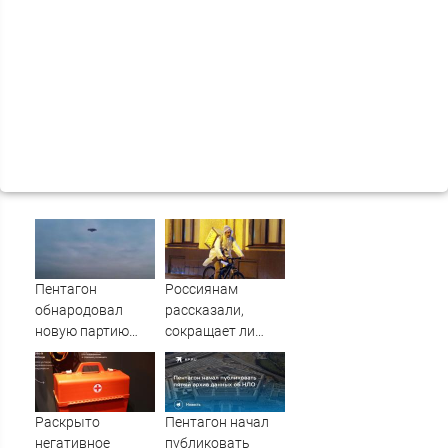
Пентагон
Россиянам
обнародовал
рассказали,
новую партию
сокращает ли
материалов об
жизнь ночная
НЛО - Новости на
работа
Вести.ru
Раскрыто
Пентагон начал
негативное
публиковать