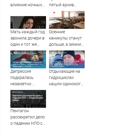
влияние ночных
пятый архив
смен на организм
данных об НЛО
человека
Мать каждый год
Осенние
звонила дочери в
каникулы станут
один и тот же
дольше, а зимние
день и молчала —
сократят в новом
причина
учебном году: в
раскрылась
чём дело
слишком поздно:
Депрессия
Отдыхающие на
история одной
подкралась
гидроциклах
семьи
незаметно:
нашли одинокого
красные флаги,
испуганного
помощь себе и
мальчика на
что происходит с
лодке: он
мозгом
рассказал, что его
Пентагон
папа нырнул и
рассекретил дело
пропал
о падении НЛО с
человеческим