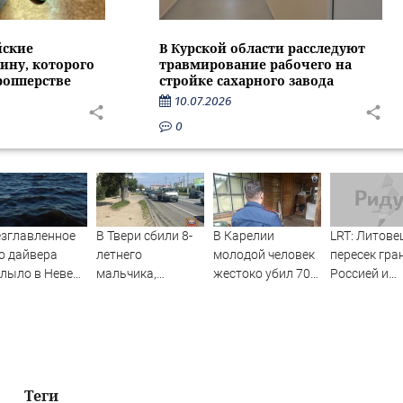
йские
В Курской области расследуют
ину, которого
травмирование рабочего на
ропперстве
стройке сахарного завода
10.07.2026
0
зглавленное
В Твери сбили 8-
В Карелии
LRT: Литове
о дайвера
летнего
молодой человек
пересек гра
лыло в Неве
мальчика,
жестоко убил 70-
Россией и
седьмые сутки
пытавшегося
летнего соседа
вернулся о
перебежать
проспект
Теги