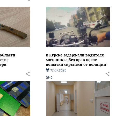
области
В Курске задержали водителя
стве
мотоцикла без прав после
ери
попытки скрыться от полиции
13.07.2026
0