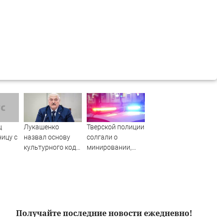
ц
Лукашенко
Тверской полиции
ницу с
назвал основу
солгали о
культурного кода
минировании,
братно
белорусов
чтобы она
приехала
побыстрее
Получайте последние новости ежедневно!