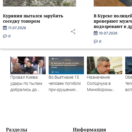
Курянин пытался зарубить
В Курске полице
соседку топором
проверяют мужч
подозревают в д
11.07.2026
10.07.2026
0
0
Провал Киева:
Во Вьетнаме 15
Назначение
Обе
удары по тылам
человек погибли
Солодчука в
тел
добрались до
при крушении
Минобороны
всп
Зеленского
туристического
костромичи
на 
быстрее, чем до
катера
встретили с
России
гордостью
Разделы
Информация