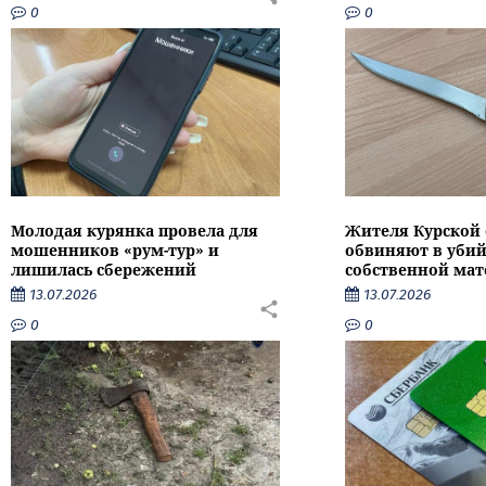
0
0
Молодая курянка провела для
Жителя Курской 
мошенников «рум-тур» и
обвиняют в убий
лишилась сбережений
собственной мат
13.07.2026
13.07.2026
0
0