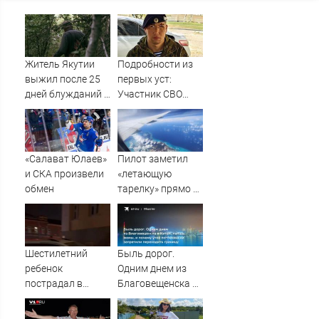
Житель Якутии
Подробности из
выжил после 25
первых уст:
дней блужданий в
Участник СВО
тайге
рассказал, что
спасло его в
схватке с
медведем
«Салават Юлаев»
Пилот заметил
и СКА произвели
«летающую
обмен
тарелку» прямо у
крыла самолета
Шестилетний
Быль дорог.
ребенок
Одним днем из
пострадал в
Благовещенска в
ночном ДТП с
Китай, лапша,
тремя
мемы, и почему