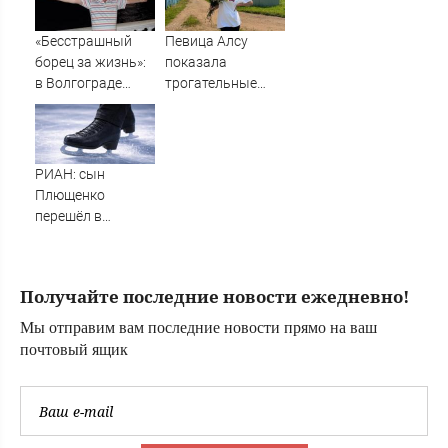
автомобилями на
утке по-пекински
Федерации: видео
запретили
«Бесстрашный
Певица Алсу
переходить
борец за жизнь»:
показала
границу
в Волгограде
трогательные
прощаются с
фото из деревни
анестезиологом-
Уяндык в
реаниматолог
Башкирии
высшей
РИАН: сын
категории
Плющенко
перешёл в
сборную
Азербайджана
ради карьеры
Получайте последние новости ежедневно!
Мы отправим вам последние новости прямо на ваш
почтовый ящик