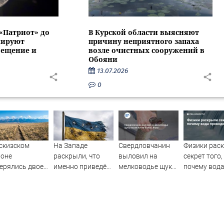
 «Патриот» до
В Курской области выясняют
нируют
причину неприятного запаха
вещение и
возле очистных сооружений в
Обояни
13.07.2026
0
скизском
На Западе
Свердловчанин
Физики рас
йоне
раскрыли, что
выловил на
секрет того,
ерялись двое
именно приведёт
мелководье щуку
почему вод
жчин
Украину к
весом почти 9
проводит то
поражению
кило