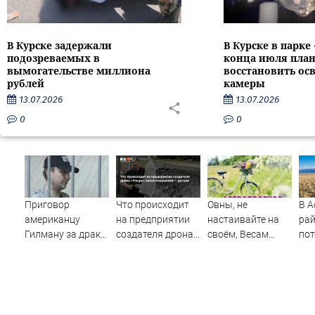
В Курске задержали
В Курске в парке
подозреваемых в
конца июля пла
вымогательстве миллиона
восстановить ос
рублей
камеры
13.07.2026
13.07.2026
0
0
Приговор
Что происходит
Овны, не
В А
американцу
на предприятии
настаивайте на
ра
Гилману за драки
создателя дрона
своём, Весам
пот
в воронежском
«Упырь» после
захочется
му
СИЗО
покушения —
красоты, а Раки
потребовали
детали
могут
ужесточить -
переживать из-за
Новости на
мелочей