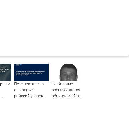
крыли
Путешествие на
На Колыме
выходные:
разыскивается
а
райский уголок
обвиняемый в
к
без сотовой связи
совершении
в трех часах езды
преступления -
от Красноярска
MagadanMedia.ru
(фото)