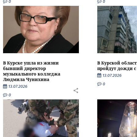
0
0
В Курске ушла из жизни
В Курской облас
бывший директор
пройдут дожди с
музыкального колледжа
13.07.2026
Людмила Чунихина
0
13.07.2026
0