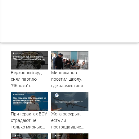
Верховный суд
Минниханов
снял партию
посетил школу,
"Яблоко" с
где разместили
выборов в
жителей
Госдуму
пострадавшего от
атаки БПЛА дома
в Нижнекамске
При терактах ВСУ
Жога раскрыл,
10/08/2026 –
страдают не
есть ли
Новости
только мирные
пострадавшие
россияне,
при атаке БПЛА