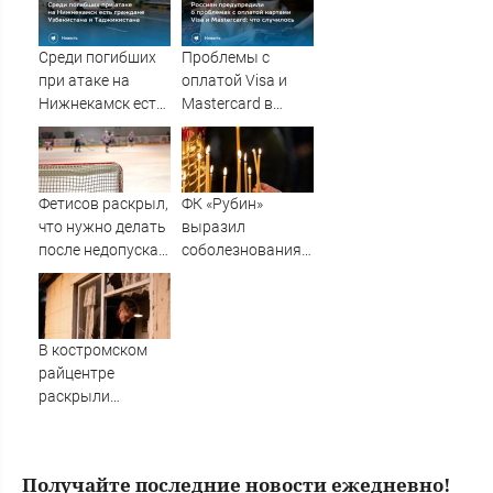
заявила
на тюменский
Захарова
завод
Среди погибших
Проблемы с
при атаке на
оплатой Visa и
Нижнекамск есть
Mastercard в
граждане
России:
Узбекистана и
последние
Таджикистана
новости на 10
августа 2026 года
Фетисов раскрыл,
ФК «Рубин»
что нужно делать
выразил
после недопуска
соболезнования
россиян до
семьям погибших
ЧМ-2027
в Нижнекамске
10/08/2026 –
Новости
В костромском
райцентре
раскрыли
необычную
музыкальную
кражу
Получайте последние новости ежедневно!