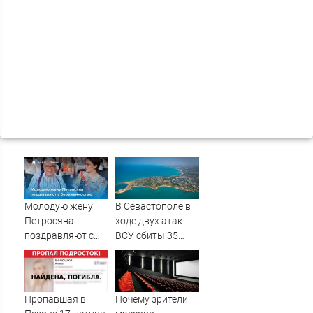
Молодую жену
В Севастополе в
Петросяна
ходе двух атак
поздравляют с
ВСУ сбиты 35
беременностью
беспилотников -
Новости на
Вести.ru
Пропавшая в
Почему зрители