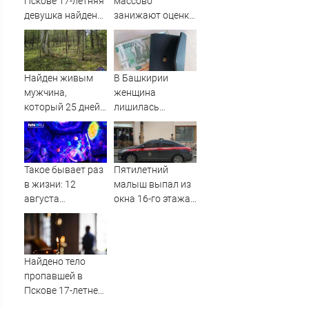
Пскове 17-летняя
массово
девушка найдена
занижают оценки
мертвой
новому "Колобку"
Найден живым
В Башкирии
мужчина,
женщина
который 25 дней
лишилась
блуждал по тайге
квартиры и
(ФОТО)
сбережений из-за
криптомошенников
Такое бывает раз
Пятилетний
в жизни: 12
малыш выпал из
августа
окна 16-го этажа
произойдут три
в Казани
редких
астрономических
явления
Найдено тело
пропавшей в
Пскове 17-летней
девушки