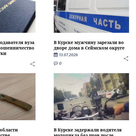
подавателя вуза
В Курске мужчину зарезали во
 мошенничество
дворе дома в Сеймском округе
тки
13.07.2026
0
области
В Курске задержали водителя
стве
мотоцикла без прав после