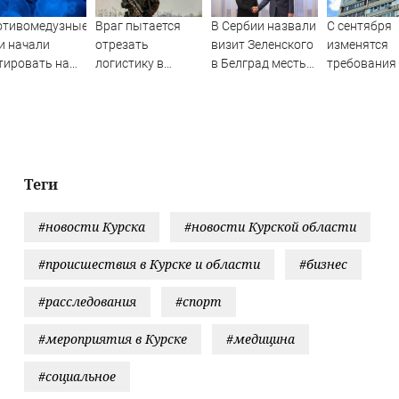
отивомедузные
Враг пытается
В Сербии назвали
С сентября
и начали
отрезать
визит Зеленского
изменятся
тировать на
логистику в
в Белград местью
требования 
яжах
Крыму и на
ЕС - Новости на
остеклению
вского моря
фронте: для
Вести.ru
балконов и
отражения атак
лоджий
дронов нужны
тепловизоры
(ВИДЕО)
Теги
#новости Курска
#новости Курской области
#происшествия в Курске и области
#бизнес
#расследования
#спорт
#мероприятия в Курске
#медицина
#социальное