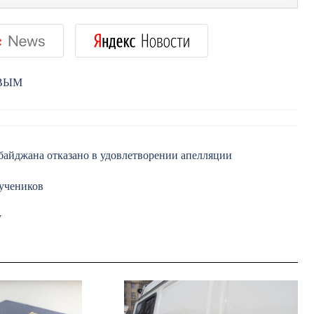
РВЫМ
байджана отказано в удовлетворении апелляции
 учеников
у