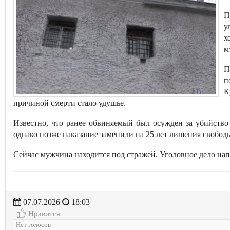
П
у
х
м
П
п
К
причиной смерти стало удушье.
Известно, что ранее обвиняемый был осужден за убийство
однако позже наказание заменили на 25 лет лишения свободы
Сейчас мужчина находится под стражей. Уголовное дело нап
07.07.2026
18:03
Нравится
Нет голосов