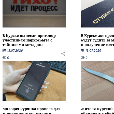
В Курске вынесли приговор
В Курске экс-пре
участникам наркосбыта с
будут судить за
тайниками метадона
и получение взя
13.07.2026
13.07.2026
0
0
Молодая курянка провела для
Жителя Курской 
мошенников «рум-тур» и
обвиняют в убий