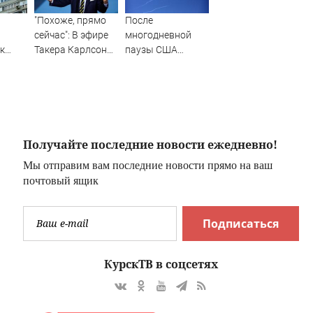
"Похоже, прямо
После
сейчас": В эфире
многодневной
к
Такера Карлсона
паузы США
заговорили о
возобновили
победе России ⋆
удары по Ирану
Листай.ру ✪
Получайте последние новости ежедневно!
Мы отправим вам последние новости прямо на ваш
почтовый ящик
Подписаться
КурскТВ в соцсетях