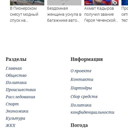
В Пионерском
Бездомная
Ахмат Кадыров
Пр
снесут модный
женщина уснула в
получил звание
сет
спуск на
багажнике авто
Героя Чеченской
тес
променад
жительницы
Республики
пл
Кубани
Азо
Разделы
Информация
Главная
О проекте
Общество
Контакты
Политика
Партнёры
Происшествия
Сбор средств
Расследования
Спорт
Политика
Экономика
конфиденциальности
Культура
Погода
ЖКХ