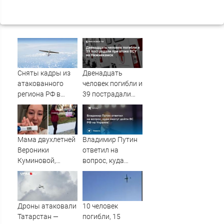
Сняты кадры из
Двенадцать
атакованного
человек погибли и
региона РФ в
39 пострадали
1200 км от
при атаке ВСУ на
границы
Нижнекамск
Мама двухлетней
Владимир Путин
Вероники
ответил на
Куминовой,
вопрос, куда
умершей в
смогут дойти ВС
больнице,
РФ на Украине
беременна: семья
ждет девочку
Дроны атаковали
10 человек
Татарстан —
погибли, 15