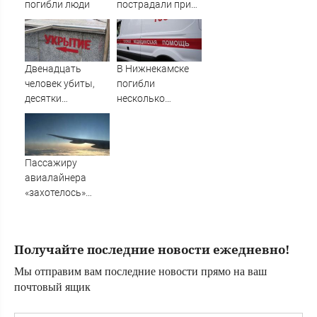
погибли люди
пострадали при
атаке
беспилотников
Двенадцать
В Нижнекамске
человек убиты,
погибли
десятки
несколько
пострадали при
человек из-за
атаке на
массированной
Нижнекамск
атаки БПЛА
Пассажиру
авиалайнера
«захотелось»
открыть
аварийный выход
на высоте 9 тыс
Получайте последние новости ежедневно!
метров
Мы отправим вам последние новости прямо на ваш
почтовый ящик