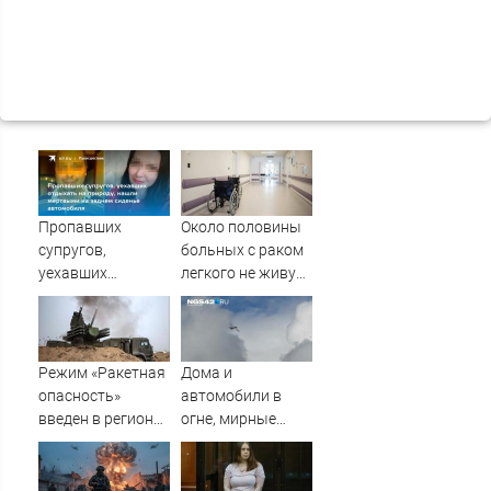
Пропавших
Около половины
супругов,
больных с раком
уехавших
легкого не живут
отдыхать на
и года после
природу, нашли
постановки
мертвыми на
диагноза
заднем сиденье
Режим «Ракетная
Дома и
автомобиля
опасность»
автомобили в
введен в регионах
огне, мирные
Поволжья
жители погибли:
что известно о
налетах дронов