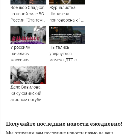
на Россию
Военкор Сладков
Журналистка
- о новой силе ВС
Шипачева
России: "Эта тема
приговорена к 12
очень пугает
годам колонии за
украинское
госизмену
военное
командование"
У россиян
Пытались
началась
увернуться:
массовая
момент ДТП с
нехватка важного
пятью погибшими
вещества в
на уральской
организме
трассе попал на
видео
Дело Вавилова.
Как украинский
агроном погубил
"Менделеева
русской генетики"
Получайте последние новости ежедневно!
Мы отправим вам последние новости прямо на ваш