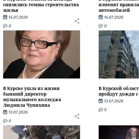
снизились темпы строительства
изменят правила
жилья
автомобилей
14.07.2026
14.07.2026
0
0
В Курске ушла из жизни
В Курской облас
бывший директор
пройдут дожди с
музыкального колледжа
13.07.2026
Людмила Чунихина
0
13.07.2026
0