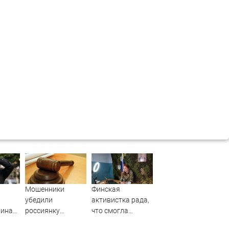
Мошенники
Финская
убедили
активистка рада,
нина*
россиянку
что смогла
тцу
продать
помочь насильно