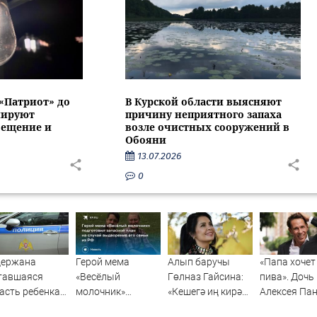
 «Патриот» до
В Курской области выясняют
нируют
причину неприятного запаха
вещение и
возле очистных сооружений в
Обояни
13.07.2026
0
держана
Герой мема
Алып баручы
«Папа хочет
тавшаяся
«Весёлый
Гөлназ Гайсина:
пива». Дочь
асть ребенка
молочник»
«Кешегә иң кирәк
Алексея Па
сиянка
подготовил
әйбер - җылы сүз»
поставила о