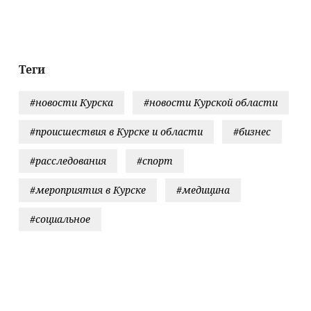
запасной план на
печальный
случай
диагноз
выдворения его
семьи из РФ
Теги
#новости Курска
#новости Курской области
#происшествия в Курске и области
#бизнес
#расследования
#спорт
#мероприятия в Курске
#медицина
#социальное