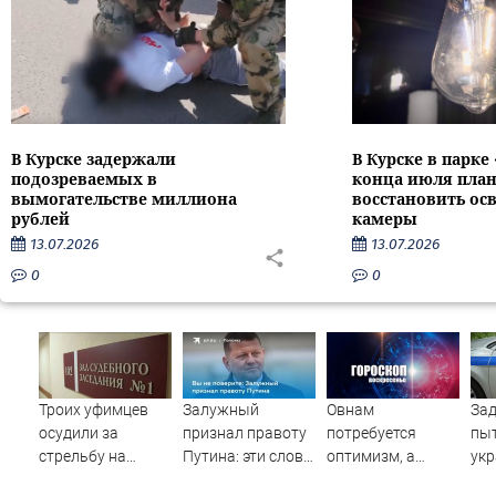
В Курске задержали
В Курске в парке
подозреваемых в
конца июля пла
вымогательстве миллиона
восстановить ос
рублей
камеры
13.07.2026
13.07.2026
0
0
Троих уфимцев
Залужный
Овнам
За
осудили за
признал правоту
потребуется
пы
стрельбу на
Путина: эти слова
оптимизм, а
укр
кладбище в
прозвучали не
Водолеям –
рос