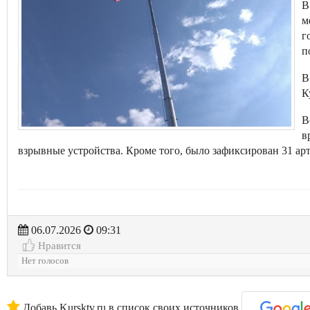
В
м
г
п
В
К
В
в
взрывные устройства. Кроме того, было зафиксирован 31 ар
06.07.2026
09:31
Нравится
Нет голосов
Добавь Kursktv.ru в список своих источников