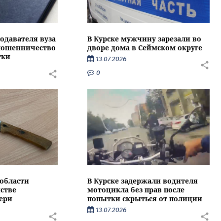
подавателя вуза
В Курске мужчину зарезали во
 мошенничество
дворе дома в Сеймском округе
тки
13.07.2026
0
области
В Курске задержали водителя
стве
мотоцикла без прав после
ери
попытки скрыться от полиции
13.07.2026