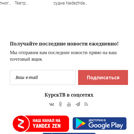
упного
Театр
судна Nadezhda
Комиссаржевской
был эвакуирован
 в
стал
в российский порт
Михайловским –
только в драме»
Получайте последние новости ежедневно!
Мы отправим вам последние новости прямо на ваш
почтовый ящик
Подписаться
КурскТВ в соцсетях