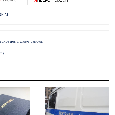
РВЫМ
зуновцев с Днем района
слуг