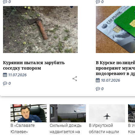
0
0
Курянин пытался зарубить
В Курске полице
соседку топором
проверяют мужч
подозревают в д
11.07.2026
10.07.2026
0
0
В «Салавате
Сильный дождь
В Иркутской
В У
Юлаеве»
надвигается на
области нашли
Ко