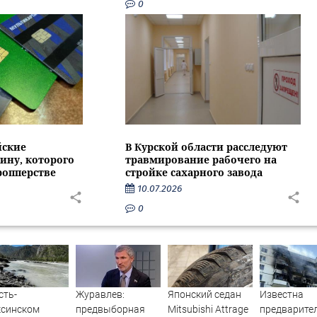
0
йские
В Курской области расследуют
ину, которого
травмирование рабочего на
ропперстве
стройке сахарного завода
10.07.2026
0
сть-
Журавлев:
Японский седан
Известна
ксинском
предвыборная
Mitsubishi Attrage
предварите