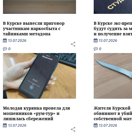
В Курске вынесли приговор
В Курске экс-пре
участникам наркосбыта с
будут судить за
тайниками метадона
и получение взя
13.07.2026
13.07.2026
0
0
Молодая курянка провела для
Жителя Курской 
мошенников «рум-тур» и
обвиняют в убий
лишилась сбережений
собственной мат
13.07.2026
13.07.2026