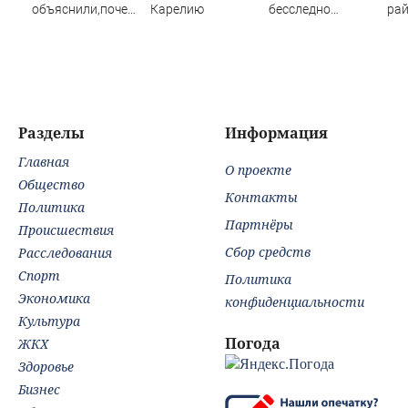
объяснили,почему
Карелию
бесследно
ра
не стали активно
пропавший
вып
подписывать
самолёт Cessna
Кат
игроков в
182
межсезонье
Разделы
Информация
Главная
О проекте
Общество
Контакты
Политика
Партнёры
Происшествия
Сбор средств
Расследования
Спорт
Политика
Экономика
конфиденциальности
Культура
Погода
ЖКХ
Здоровье
Бизнес