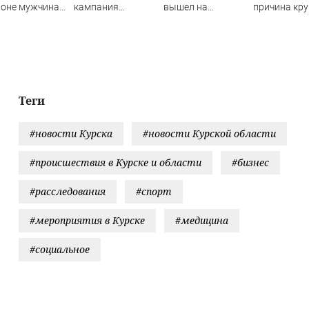
йоне мужчина
кампания
вышел на
причина кр
ал из лодки в
"Яблока"
российский
пожара на
унь и пропал
оплачивается из
рынок по цене от
Гвардейской
иностранных
1,6 млн рублей
Уфе
источников -
Новости на
Вести.ru
Теги
#новости Курска
#новости Курской области
#происшествия в Курске и области
#бизнес
#расследования
#спорт
#мероприятия в Курске
#медицина
#социальное