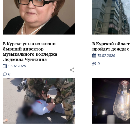
В Курске ушла из жизни
В Курской облас
бывший директор
пройдут дожди с
музыкального колледжа
13.07.2026
Людмила Чунихина
0
13.07.2026
0