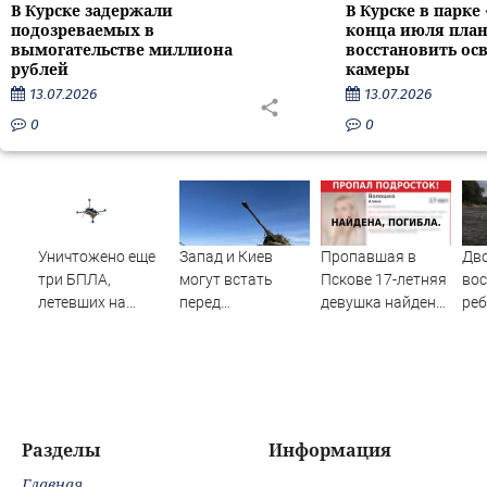
В Курске задержали
В Курске в парке
подозреваемых в
конца июля пла
вымогательстве миллиона
восстановить ос
рублей
камеры
13.07.2026
13.07.2026
0
0
Уничтожено еще
Запад и Киев
Пропавшая в
Дво
три БПЛА,
могут встать
Пскове 17-летняя
во
летевших на
перед
девушка найдена
реб
Москву
необходимостью
мертвой
во 
выполнить
по 
условия Путина
08/
Но
Разделы
Информация
Главная