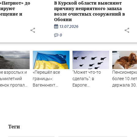
 «Патриот» до
В Курской области выясняют
нируют
причину неприятного запаха
вещение и
возле очистных сооружений в
Обояни
13.07.2026
0
е взрослых и
«Перешёл все
"Может что-то
Пенсионерк
сьмилетний
границы»:
сделать": в
более 10 ле
енок пропали
Вагенкнехт
Европе
держала 30
время сплава
жёстко ответила
высказались о
животных в
реке
послу Украины
нападении
квартире в 
08/2026 –
России
Москвы
вости
Теги