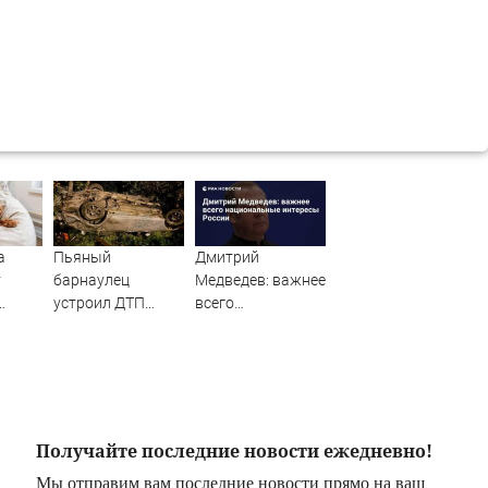
а
Пьяный
Дмитрий
т
барнаулец
Медведев: важнее
устроил ДТП
всего
ночью в
национальные
центре
Шебалино
интересы России
Получайте последние новости ежедневно!
Мы отправим вам последние новости прямо на ваш