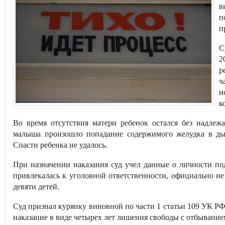
в
п
п
С
2
р
ч
и
к
Во время отсутствия матери ребенок остался без надлеж
малыша произошло попадание содержимого желудка в дых
Спасти ребенка не удалось.
При назначении наказания суд учел данные о личности по
привлекалась к уголовной ответственности, официально н
девяти детей.
Суд признал курянку виновной по части 1 статьи 109 УК Р
наказание в виде четырех лет лишения свободы с отбывани