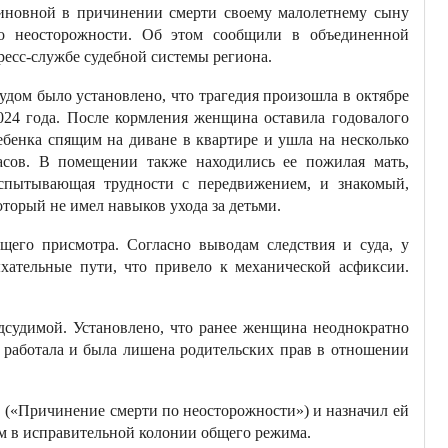
иновной в причинении смерти своему малолетнему сыну
о неосторожности. Об этом сообщили в объединенной
ресс-службе судебной системы региона.
удом было установлено, что трагедия произошла в октябре
024 года. После кормления женщина оставила годовалого
ебенка спящим на диване в квартире и ушла на несколько
асов. В помещении также находились ее пожилая мать,
спытывающая трудности с передвижением, и знакомый,
оторый не имел навыков ухода за детьми.
ащего присмотра. Согласно выводам следствия и суда, у
ательные пути, что привело к механической асфиксии.
дсудимой. Установлено, что ранее женщина неоднократно
е работала и была лишена родительских прав в отношении
Ф («Причинение смерти по неосторожности») и назначил ей
ем в исправительной колонии общего режима.