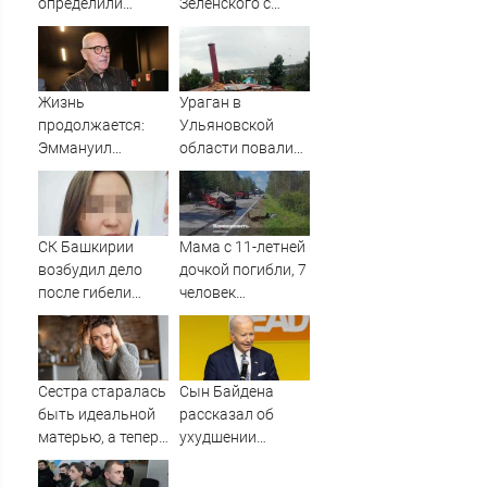
определили
Зеленского с
судьбу военных
портретами
баз
Путина
Жизнь
Ураган в
продолжается:
Ульяновской
Эммануил
области повалил
Виторган
столбы, деревья и
рассказывает
крыши
свою историю со
сцены
СК Башкирии
Мама с 11-летней
возбудил дело
дочкой погибли, 7
после гибели
человек
плода в
пострадали в ДТП
белорецкой
в Тюменской
больнице
области
Сестра старалась
Сын Байдена
быть идеальной
рассказал об
матерью, а теперь
ухудшении
рыдает, потому
здоровья отца
что у дочери к ней