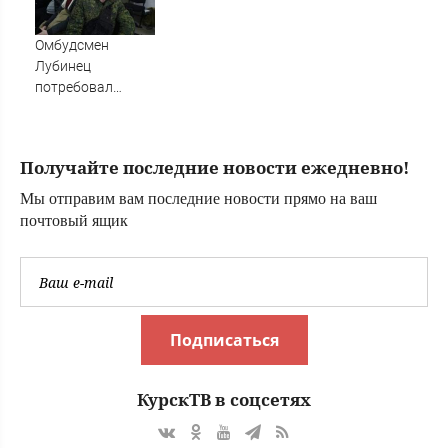
куча претензий
Омбудсмен
Лубинец
потребовал
проверить все
военкоматы
Закарпатья - RT
Получайте последние новости ежедневно!
Russia -
Медиаплатформа
Мы отправим вам последние новости прямо на ваш
МирТесен
почтовый ящик
Подписаться
КурскТВ в соцсетях