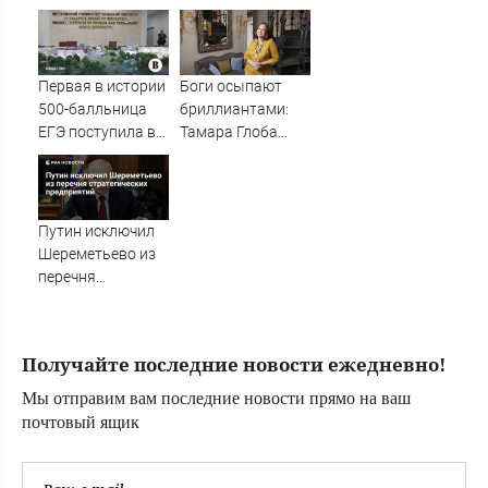
деревьев во
нежелательной
время урагана в
организацией
Смоленске -
Новости на
Первая в истории
Боги осыпают
Вести.ru
500-балльница
бриллиантами:
ЕГЭ поступила в
Тамара Глоба
МФТИ
назвала три
знака Зодиака,
которых накроет
волной удачи с 7
Путин исключил
августа
Шереметьево из
перечня
стратегических
предприятий
Получайте последние новости ежедневно!
Мы отправим вам последние новости прямо на ваш
почтовый ящик