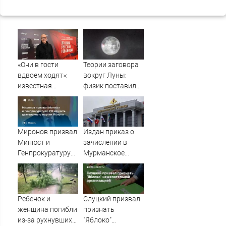
«Они в гости
Теории заговора
вдвоем ходят»:
вокруг Луны:
известная
физик поставил
журналистка
под сомнение
подтвердила
снимки NASA
роман
Бондарчука и
Миронов призвал
Издан приказ о
Исаковой
Минюст и
зачислении в
Генпрокуратуру
Мурманское
РФ изучить
нахимовское
деятельность
училище
партии Яблоко
Ребенок и
Слуцкий призвал
женщина погибли
признать
из-за рухнувших
"Яблоко"