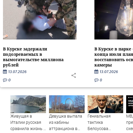
В Курске задержали
В Курске в парке
подозреваемых в
конца июля пла
вымогательстве миллиона
восстановить ос
рублей
камеры
13.07.2026
13.07.2026
0
0
Живущая в
Девушка выпала
Гениальная
МВ
Италии русская
из кабины
тактика
пре
сравнила жизнь в
аттракциона в
Белоусова
схе