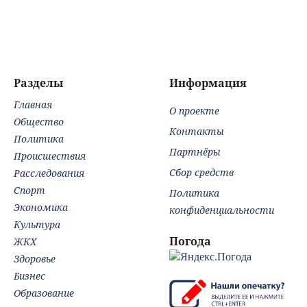
Европе и в Крыму
российском
сработала:
мо
городе
Мощнейший удар
як
на самом
за
неожиданном
ден
направлении.
Армия
Разделы
Информация
форсировала
Главная
реку. Ключевой
О проекте
узел обороны пал
Общество
Контакты
Политика
Партнёры
Происшествия
Сбор средств
Расследования
Спорт
Политика
Экономика
конфиденциальности
Культура
Погода
ЖКХ
Здоровье
Бизнес
Образование