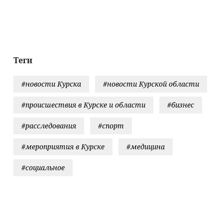
шенников с
мотоциклист
Кировской
обы
области на 
числением
августа
ег на счет
Теги
#новости Курска
#новости Курской области
#происшествия в Курске и области
#бизнес
#расследования
#спорт
#мероприятия в Курске
#медицина
#социальное