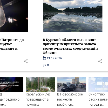
 «Патриот» до
В Курской области выясняют
нируют
причину неприятного запаха
вещение и
возле очистных сооружений в
Обояни
13.07.2026
0
Д
Карельский лес
В Новосибирске
Синоптики
дупредило о
превращают в
насмерть
рассказали 
ме
помойку
разбился
погоде в