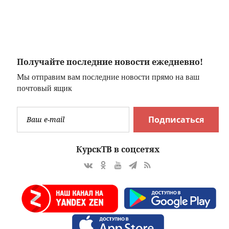
заметили столб
аэропорту
7
черного дыма
Волгограда
начались
массовые
задержки рейсов
Получайте последние новости ежедневно!
Мы отправим вам последние новости прямо на ваш
почтовый ящик
Подписаться
КурскТВ в соцсетях