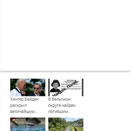
Хантер Байден
В Вельском
раскрыл
округе найден
величайшую
погибшим
ошибку своего
пропавший
отца: бездействие
полуторагодовалый
против Трампа
ребёнок