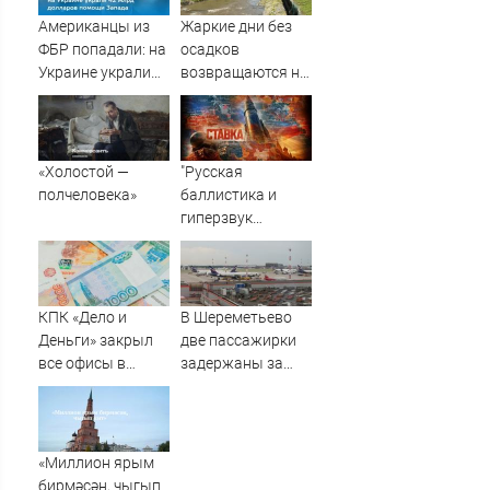
Американцы из
Жаркие дни без
ФБР попадали: на
осадков
Украине украли
возвращаются на
42 млрд долларов
Алтай
помощи Запада
«Холостой —
"Русская
полчеловека»
баллистика и
гиперзвук
нацелены на
Киев!": Для
разрушения
мостов через
КПК «Дело и
В Шереметьево
Днепр всё готово:
Деньги» закрыл
две пассажирки
Новости СВО,
все офисы в
задержаны за
военные сводки -
Кирове
выход в зону
интерактивная
режимных
карта боевых
ограничений
действий
«Миллион ярым
бирмәсәң, чыгып