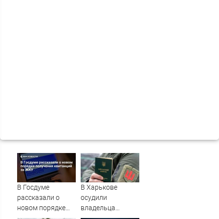
В Госдуме
В Харькове
рассказали о
осудили
новом порядке
владельца
получения
канала о засадах