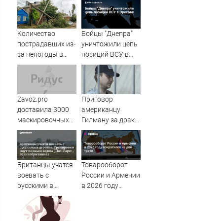
квитанций за
ТЦК
ЖКУ
Количество
Бойцы "Днепра"
пострадавших из-
уничтожили цепь
за непогоды в
позиций ВСУ в
Ростове-на-Дону
Орехове
возросло до 28
Zavoz.pro
Приговор
доставила 3000
американцу
маскировочных
Гилману за драки
плащей «Морок»
в воронежском
для СВО
СИЗО
потребовали
ужесточить -
Британцы учатся
Товарооборот
Новости на
воевать с
России и Армении
Вести.ru
русскими в
в 2026 году
деревне.
сократился на
Тренировки идут
две трети
полным ходом