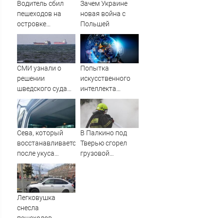
межсезонье
Водитель сбил
Зачем Украине
пешеходов на
новая война с
островке
Польшей
безопасности в
Омске,
пострадали 8
человек - Новости
СМИ узнали о
Попытка
на Вести.ru
решении
искусственного
шведского суда
интеллекта
по передаче
обмануть
сухогруза Caffa
человека с
Украине
помощью
вредоносного
Сева, который
В Палкино под
кода
восстанавливается
Тверью сгорел
взбудоражила
после укуса
грузовой
ученых
клеща, может
автомобиль –
выезжать из
Новости Твери и
дома благодаря
городов Тверской
специальному
области сегодня -
Легковушка
лифту
Afanasy.biz –
снесла
Тверские новости.