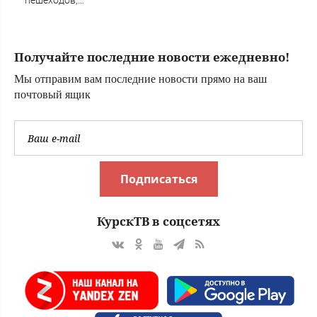
пешеходов,
Новости Твери.
пострадали
Тверь новости.
минимум восемь
Новос
человек - фото с
Получайте последние новости ежедневно!
места 06/08/2026
– Новости
Мы отправим вам последние новости прямо на ваш
почтовый ящик
Подписаться
КурскТВ в соцсетях