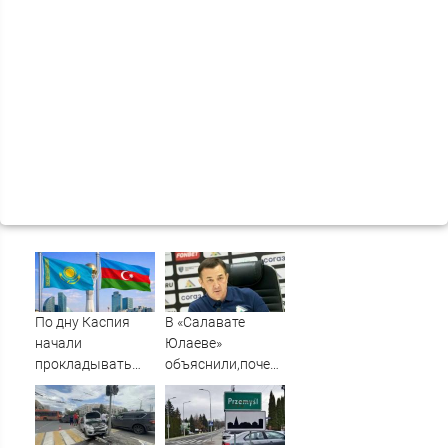
По дну Каспия
В «Салавате
начали
Юлаеве»
прокладывать
объяснили,почему
стратегический
не стали активно
интернет-кабель
подписывать
игроков в