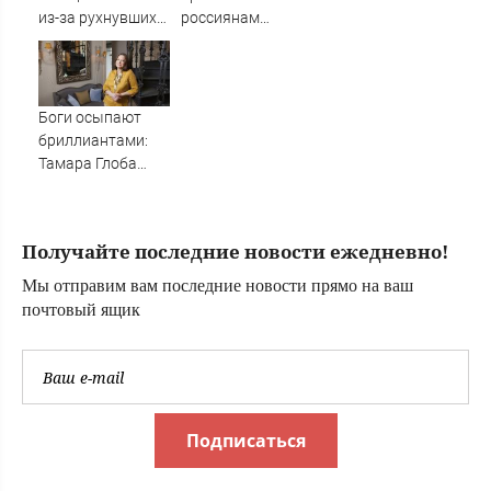
из-за рухнувших
россиянам
деревьев во
рассказали, как
время урагана в
теперь будут
Смоленске -
выдавать
Новости на
лекарства
Боги осыпают
Вести.ru
бриллиантами:
Тамара Глоба
назвала три
знака Зодиака,
которых накроет
Получайте последние новости ежедневно!
волной удачи с 7
августа
Мы отправим вам последние новости прямо на ваш
почтовый ящик
Подписаться