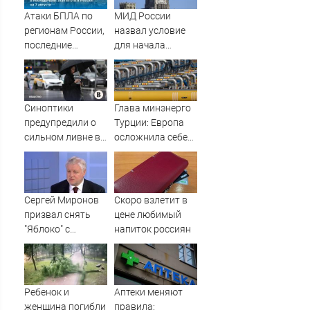
Атаки БПЛА по
МИД России
регионам России,
назвал условие
последние
для начала
новости на 7
переговоров о
августа 2026:
мире с Украиной
последствия,
атаки на склады
Синоптики
Глава минэнерго
Wildberries,
предупредили о
Турции: Европа
состояние
сильном ливне в
осложнила себе
пострадавших
Москве 7 августа
жизнь отказом от
российского газа
Сергей Миронов
Скоро взлетит в
призвал снять
цене любимый
"Яблоко" с
напиток россиян
выборов -
Новости на
Вести.ru
Ребенок и
Аптеки меняют
женщина погибли
правила: