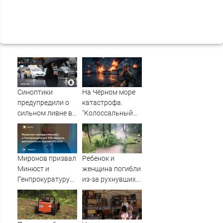
Синоптики
На Чёрном море
предупредили о
катастрофа.
сильном ливне в
"Колоссальный
Москве 7 августа
удар": Такого не
было за всю СВО
Миронов призвал
Ребенок и
Минюст и
женщина погибли
Генпрокуратуру
из-за рухнувших
РФ изучить
деревьев во
деятельность
время урагана в
партии Яблоко
Смоленске -
Новости на