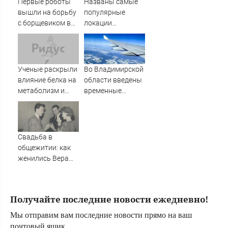
Первые роботы
Названы самые
Вести.ru
вышли на борьбу
популярные
с борщевиком в
локации
Ленобласти
фестиваля
«Псковские
каникулы»
Ученые раскрыли
Во Владимирской
влияние белка на
области введены
метаболизм и
временные
процессы
ограничения на
старения
полеты малой
авиации
Свадьба в
общежитии: как
женились Вера
Алентова и
Владимир
Меньшов —
Получайте последние новости ежедневно!
студенческая
любовь,
Мы отправим вам последние новости прямо на ваш
прожившая
почтовый ящик