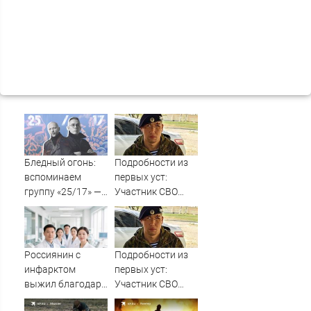
Бледный огонь:
Подробности из
вспоминаем
первых уст:
группу «25/17» —
Участник СВО
великую и (часто)
рассказал, что
ужасную
спасло его в
схватке с
медведем
Россиянин с
Подробности из
инфарктом
первых уст:
выжил благодаря
Участник СВО
приложению в
рассказал, что