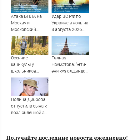
Шанхае
спасло его в
схватке с
медведем
Атака БПЛА на
Удар ВС РФ по
Москву и
Украине в ночь на
Московский
8 августа 2026
регион с 1 по 8
года: список
августа 2026
пораженных
года: карта
целей в Киеве,
ударов,
удар по Fire Point
Осенние
Гөлназ
последние
с ракетами
каникулы у
Нәүмәтова: “Әти-
новости об
"Фламинго"
школьников
әни күз алдында
отражении
будут длиннее
батып үлә яздым”
беспилотников
зимних
ВСУ
Полина Диброва
отпустила сына к
возлюбленной за
границу
Получайте последние новости ежедневно!