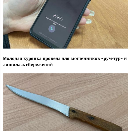
Молодая курянка провела для мошенников «рум-тур» и
лишилась сбережений