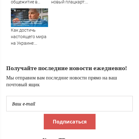
общежитие в
новый плацкарт:
Тверской области
от верхних полок
не осталось и
следа — теперь
тьма личного
Как достичь
пространства
настоящего мира
на Украине:
Замглавы МИД
Грушко вспомнил
пронзительное
Получайте последние новости ежедневно!
завещание
Миттерана о
Мы отправим вам последние новости прямо на ваш
России
почтовый ящик
Подписаться