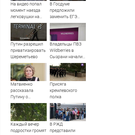
На видео попал
В Госдуме
момент наезда
предложили
легковушки на
заменить ЕГЭ
пешеходов, где
госэкзаменами
пострадали
минимум восемь
человек
Путин разрешил
Владельцы ПВЗ
06/08/2026 –
приватизировать
Wildberries в
Новости
Шереметьево
Сызрани начали
выставлять
бизнес на
продажу
Матвиенко
Присяга
рассказала
кремлевского
Путину о
полка
появлении моды
на семью и детей
у российских
студентов
Каждый вечер
В РЖД
подростки громят
представили