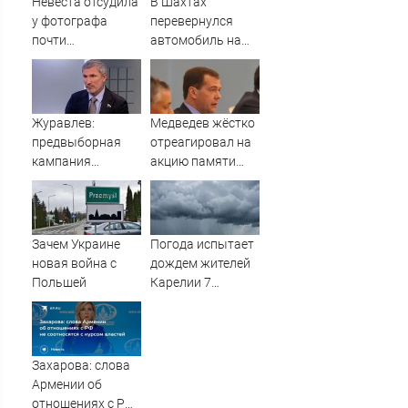
Невеста отсудила
В Шахтах
у фотографа
перевернулся
почти
автомобиль на
полмиллиона
дороге Центр —
Артем
Журавлев:
Медведев жёстко
предвыборная
отреагировал на
кампания
акцию памяти
"Яблока"
жертв Хиросимы
оплачивается из
и Нагасаки
иностранных
источников -
Зачем Украине
Погода испытает
Новости на
новая война с
дождем жителей
Вести.ru
Польшей
Карелии 7
августа
Захарова: слова
Армении об
отношениях с РФ