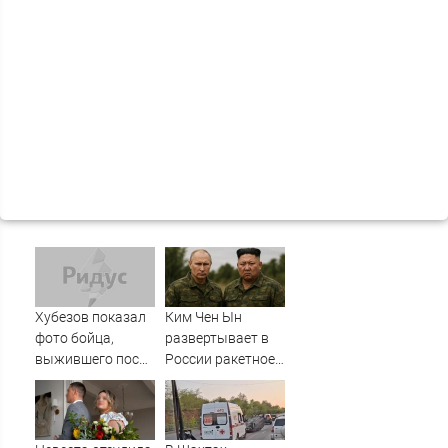
Хубезов показал
Ким Чен Ын
фото бойца,
развертывает в
выжившего после
России ракетное
медведя и молнии
подразделение
для нанесения
ударов по
Украине