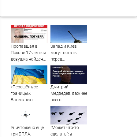
Пропавшая в
Запад и Киев
Пскове 17-летняя
могут встать
девушка найдена
перед
мертвой
необходимостью
выполнить
условия Путина
«Перешёл все
Дмитрий
границы»:
Медведев: важнее
Вагенкнехт
всего
жёстко ответила
национальные
послу Украины
интересы России
Уничтожено еще
"Может что-то
три БПЛА,
сделать": в