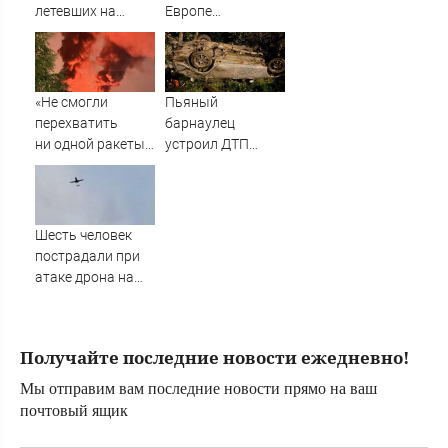
летевших на
Европе
Москву
высказались о
нападении
России
«Не смогли
Пьяный
перехватить
барнаулец
ни одной ракеты»:
устроил ДТП
В Британии
ночью в
поразились удару
Шебалино
России по Киеву
Шесть человек
пострадали при
атаке дрона на
Ильский НПЗ
Получайте последние новости ежедневно!
Мы отправим вам последние новости прямо на ваш
почтовый ящик