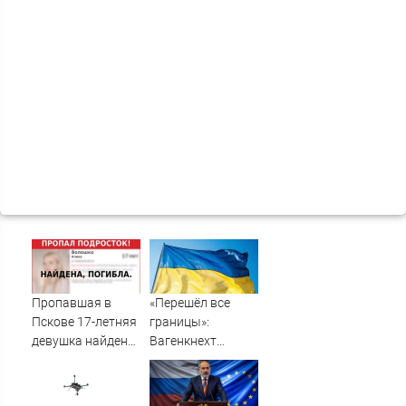
Пропавшая в
«Перешёл все
Пскове 17-летняя
границы»:
девушка найдена
Вагенкнехт
мертвой
жёстко ответила
послу Украины