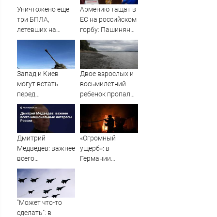
Уничтожено еще
Армению тащат в
три БПЛА,
ЕС на российском
летевших на
горбу: Пашинян
Москву
узнал цену
предательства
Запад и Киев
Двое взрослых и
могут встать
восьмилетний
перед
ребенок пропали
необходимостью
во время сплава
выполнить
по реке
условия Путина
08/08/2026 –
Новости
Дмитрий
«Огромный
Медведев: важнее
ущерб»: в
всего
Германии
национальные
рассказали об
интересы России
ударах ВС России
по Украине
"Может что-то
сделать": в