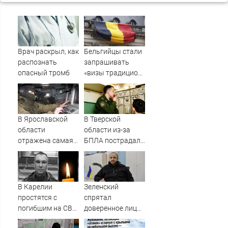
Врач раскрыл, как
Бельгийцы стали
распознать
запрашивать
опасный тромб
«визы традиционных
ценностей» в
посольстве РФ
В Ярославской
В Тверской
области
области из-за
отражена самая
БПЛА пострадал
массовая атака
склад
БПЛА - сбито 88
Вайлдберриз и
дронов - Новости
постройки в СНТ
на Вести.ru
– Новости Твери и
В Карелии
Зеленский
городов Тверской
простятся с
спрятал
области сегодня -
погибшим на СВО
доверенное лицо
Afanasy.biz –
командиром
в украинской
Тверские новости.