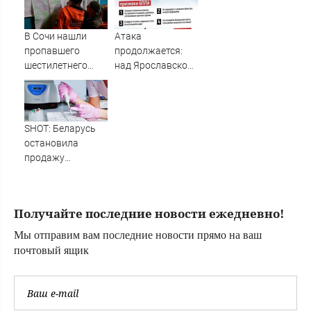
взвода
внешней разведке
Новости
В Сочи нашли
Атака
пропавшего
продолжается:
шестилетнего
над Ярославской
ребенка
областью сбили
92 беспилотника
SHOT: Беларусь
остановила
продажу
российской
халвы, в которой
нашли кадмий
Получайте последние новости ежедневно!
Мы отправим вам последние новости прямо на ваш
почтовый ящик