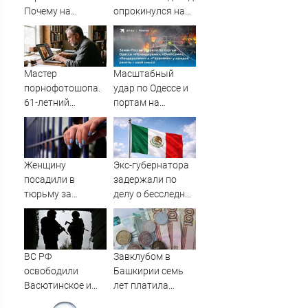
Почему на
опрокинулся на
Украине кратно
дороге, пассажир
увеличилась
погиб
точность
попаданий по
Мастер
Масштабный
объектам ВСУ
порнофотошопа.
удар по Одессе и
61-летний
портам на
мужчина
Украине:
смастерил
Последние
порнооткрытку и
новости,
в итоге пойдёт
подробности об
Женщину
Экс-губернатора
под суд
ударах России 9
посадили в
задержали по
августа 2026 года
тюрьму за
делу о бесследной
необычное имя
пропаже 43
сына
студентов
ВС РФ
Завклубом в
освободили
Башкирии семь
Васютинское и
лет платила
Торецкое в ДНР -
зарплату мужу-