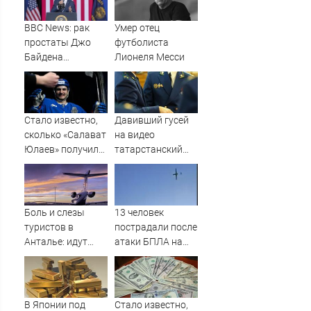
BBC News: рак
Умер отец
простаты Джо
футболиста
Байдена
Лионеля Месси
распространился
на его кости и
органы
Стало известно,
Давивший гусей
сколько «Салават
на видео
Юлаев» получил
татарстанский
от СКА в сделке
прокурор ушел в
по Бландиси
отставку
09/08/2026 –
Новости
Боль и слезы
13 человек
туристов в
пострадали после
Анталье: идут
атаки БПЛА на
массовые
российский город
задержки рейсов
в Россию
В Японии под
Стало известно,