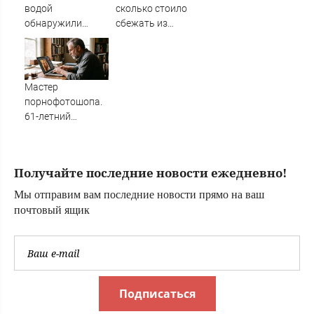
водой
сколько стоило
обнаружили
сбежать из
рекордные
воинской части
запасы
на Украине
«невидимого»
золота
Мастер
порнофотошопа.
61-летний
мужчина
смастерил
порнооткрытку и
Получайте последние новости ежедневно!
в итоге пойдёт
под суд
Мы отправим вам последние новости прямо на ваш
почтовый ящик
Подписаться