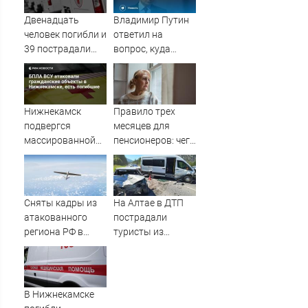
беременна: семья
ждет девочку
Двенадцать
Владимир Путин
человек погибли и
ответил на
39 пострадали
вопрос, куда
при атаке ВСУ на
смогут дойти ВС
Нижнекамск
РФ на Украине
Нижнекамск
Правило трех
подвергся
месяцев для
массированной
пенсионеров: чего
атаке ВСУ, есть
ждать тем, кому
погибшие
приходит пенсия
на карту
Сняты кадры из
На Алтае в ДТП
атакованного
пострадали
региона РФ в
туристы из
1200 км от
Омской области
границы
В Нижнекамске