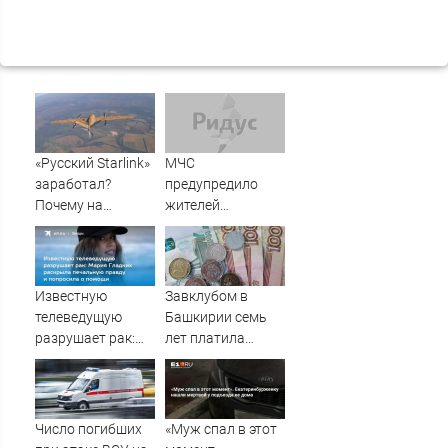
«Русский Starlink»
МЧС
заработал?
предупредило
Почему на
жителей
Украине кратно
Подмосковья об
увеличилась
угрозе атаки
точность
дронов
попаданий по
Известную
Завклубом в
объектам ВСУ
телеведущую
Башкирии семь
разрушает рак:
лет платила
Мария Гладких
зарплату мужу-
раскрыла
прогульщику
печальную
правду и
Число погибших
«Муж спал в этот
попросила о