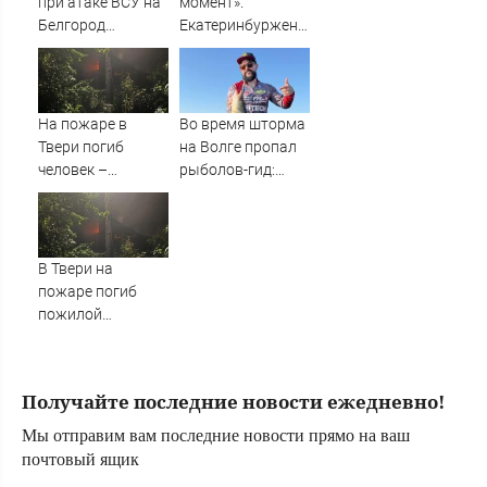
при атаке ВСУ на
момент».
помощи
Белгород
Екатеринбурженку
выросло до пяти
нашли мертвой у
подъезда ее дома
На пожаре в
Во время шторма
Твери погиб
на Волге пропал
человек –
рыболов-гид:
Новости Твери и
нужна помощь в
городов Тверской
поисках
области сегодня -
Afanasy.biz –
В Твери на
Тверские новости.
пожаре погиб
Новости Твери.
пожилой
Тверь новости.
мужчина
Новости. Новости
сегод
Получайте последние новости ежедневно!
Мы отправим вам последние новости прямо на ваш
почтовый ящик