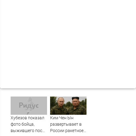
Хубезов показал
Ким Чен Ын
фото бойца,
развертывает в
выжившего после
России ракетное