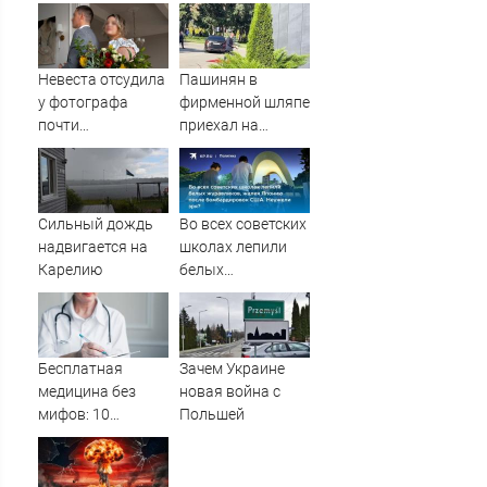
медведя и молнии
подразделение
для нанесения
ударов по
Украине
Невеста отсудила
Пашинян в
у фотографа
фирменной шляпе
почти
приехал на
полмиллиона
заседание
Межправсовета
ЕАЭС
Сильный дождь
Во всех советских
надвигается на
школах лепили
Карелию
белых
журавликов,
жалея Японию
после
бомбардировок
Бесплатная
Зачем Украине
США. Неужели
медицина без
новая война с
зря?
мифов: 10
Польшей
главных проблем
пациентов ОМС и
способы их