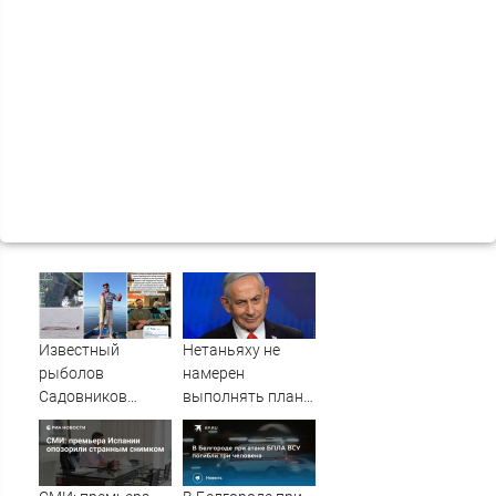
Известный
Нетаньяху не
рыболов
намерен
Садовников
выполнять план
пропал на Волге
Совета мира по
во время шторма
Газе