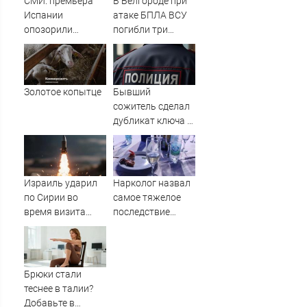
СМИ: премьера
В Белгороде при
Испании
атаке БПЛА ВСУ
опозорили
погибли три
странным
человека
снимком
Золотое копытце
Бывший
сожитель сделал
дубликат ключа и
обокрал уфимку
Израиль ударил
Нарколог назвал
по Сирии во
самое тяжелое
время визита
последствие
главы МИД
алкоголя
Турции
Брюки стали
теснее в талии?
Добавьте в