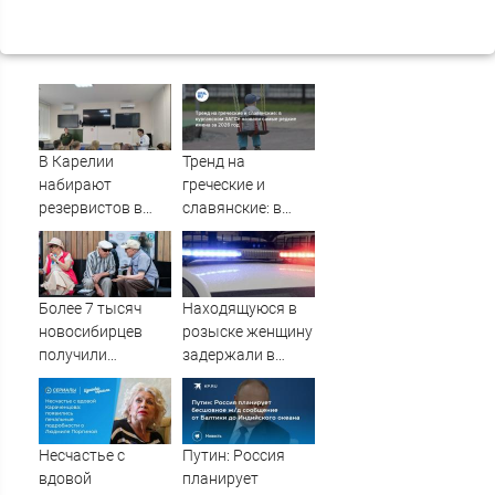
В Карелии
Тренд на
набирают
греческие и
резервистов в
славянские: в
огневые группы
курганском ЗАГСе
(ФОТО)
назвали самые
редкие имена за
2026 год
Более 7 тысяч
Находящуюся в
новосибирцев
розыске женщину
получили
задержали в
прибавку к
Мурманске
пенсии от СФР
Несчастье с
Путин: Россия
вдовой
планирует