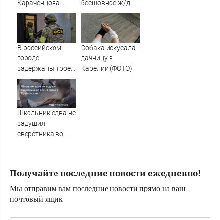
Караченцова:
бесшовное ж/д
появились
сообщение от
печальные
Балтики до
подробности о
Индийского
Людмиле
океана
В российском
Собака искусала
Поргиной
городе
дачницу в
задержаны трое
Карелии (ФОТО)
подростков,
готовивших
теракт против
военных
Школьник едва не
задушил
сверстника во
время драки в
Красноярске
Получайте последние новости ежедневно!
Мы отправим вам последние новости прямо на ваш
почтовый ящик