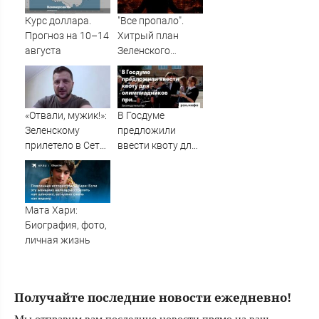
грандиозный
скандал — а
Курс доллара.
"Все пропало".
картина уже
Прогноз на 10–14
Хитрый план
собрала почти
августа
Зеленского
100 млн рублей
сработал как
надо
«Отвали, мужик!»:
В Госдуме
Зеленскому
предложили
прилетело в Сети
ввести квоту для
из-за визита в
олимпиадников
Сербию
при поступлении
в вузы — Новости
за 07.08.2026
Мата Хари:
Биография, фото,
личная жизнь
Получайте последние новости ежедневно!