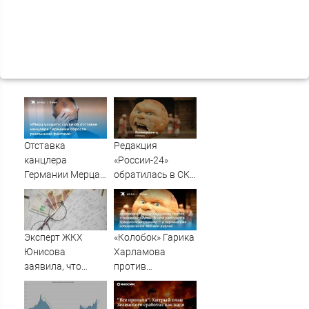
Отставка
Редакция
канцлера
«России-24»
Германии Мерца:
обратилась в СКР
последние
из-за травли
новости на 7
съемочной
августа 2026 и
группы «Колобка»
прогнозы
Эксперт ЖКХ
«Колобок» Гарика
Юнисова
Харламова
заявила, что
против
ремонт больше не
«Человека-паука»:
будет котловым
В сети разгорелся