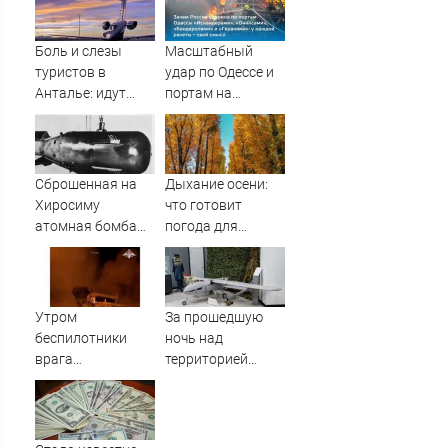
по Бландиси
Боль и слезы
Масштабный
туристов в
удар по Одессе и
Анталье: идут
портам на
массовые
Украине:
задержки рейсов
Последние
в Россию
новости,
подробности об
Сброшенная на
Дыхание осени:
ударах России 9
Хиросиму
что готовит
августа 2026 года
атомная бомба
погода для
создала
Тверской области
невиданный
на второй неделе
ранее металл на
августа
Земле
Утром
За прошедшую
беспилотники
ночь над
врага
территорией
попытались
Тверской области
атаковать
уничтожены
предприятия в
вражеские БПЛА
Поволжье, но им