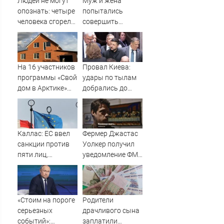
Людей не могут
Муж и жена
опознать: четыре
попытались
человека сгорели
совершить
заживо в
суицид,
страшном ДТП на
предупредив
трассе
оперативные
07/08/2026 –
службы
На 16 участников
Провал Киева:
Новости
программы «Свой
удары по тылам
дом в Арктике»
добрались до
подали в суд
Зеленского
быстрее, чем до
России
Каллас: ЕС ввел
Фермер Джастас
санкции против
Уолкер получил
пяти лиц,
уведомление ФМС
связанных с ОПК
о депортации из
России
России
«Стоим на пороге
Родители
серьезных
драчливого сына
событий»:
заплатили