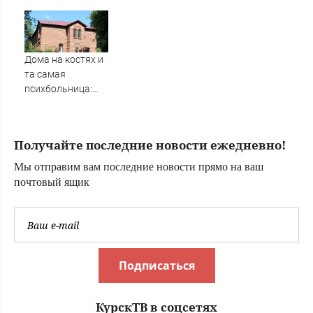
Дандыкин
пострадавшему
рассказал, чего
компенсацию в
ждать после
Карелии
звонка Путина
Дома на костях и
комдиву ВДВ
та самая
психбольница:
как выглядит
деревня Ляхово в
Нижнем
Получайте последние новости ежедневно!
Новгороде —
фоторепортаж
Мы отправим вам последние новости прямо на ваш
почтовый ящик
Подписаться
КурскТВ в соцсетях