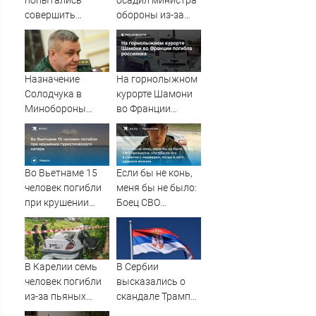
попытались
осадил министра
совершить
обороны из-за
суицид,
страшилок о
предупредив
России
оперативные
службы
Назначение
На горнолыжном
Солодчука в
курорте Шамони
Минобороны
во Франции
костромичи
погибла
встретили с
россиянка
гордостью
Во Вьетнаме 15
Если бы не конь,
человек погибли
меня бы не было:
при крушении
Боец СВО
туристического
признался, что
катера
спасло его в
схватке с
медведем, когда в
В Карелии семь
В Сербии
него ударила
человек погибли
высказались о
молния
из-за пьяных
скандале Трампа
водителей
и Зеленского