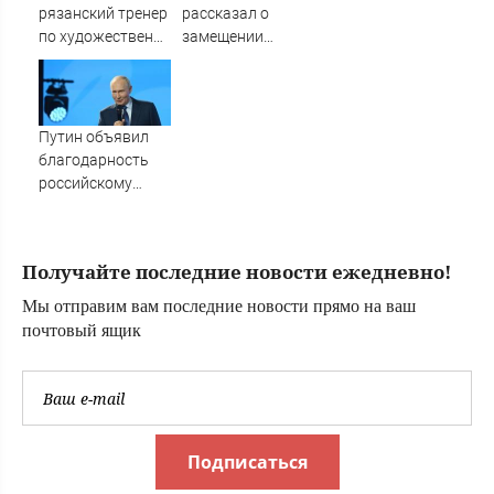
рязанский тренер
рассказал о
по художественной
замещении
гимнастике
импортных
Светлана
технологий при
Коновалова —
модернизации
Новости за
метро - RT Russia -
Путин объявил
19.02.2024
Медиаплатформа
благодарность
МирТесен
российскому
рэперу
Получайте последние новости ежедневно!
Мы отправим вам последние новости прямо на ваш
почтовый ящик
Подписаться