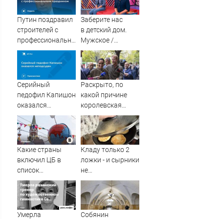
Путин поздравил
Заберите нас
строителей с
в детский дом.
профессиональным
Мужское /
праздником
Женское. Самые
драматичные
моменты выпуска
от 25.09.2019
Серийный
Раскрыто, по
педофил Капишон
какой причине
оказался
королевская
неподсуден
семья
проигнорировала
45-летие Меган
Маркл
Какие страны
Кладу только 2
включил ЦБ в
ложки - и сырники
список
не
«недружественных»
разваливаются:
никакой
творожной каши -
рецепт
Умерла
Собянин