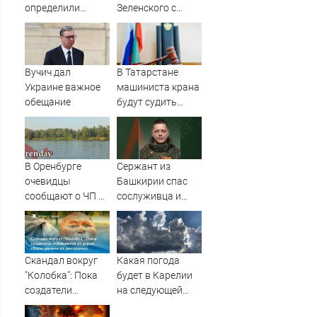
определили
Зеленского с
судьбу военных
портретами
баз
Путина
Вучич дал
В Татарстане
Украине важное
машиниста крана
обещание
будут судить
после падения
рабочего с 10-
метровой высоты
09/08/2026 –
В Оренбурге
Сержант из
Новости
очевидцы
Башкирии спас
сообщают о ЧП на
сослуживца и
озере Старица
получил ранение
в зоне СВО
Скандал вокруг
Какая погода
"Колобка": Пока
будет в Карелии
создатели
на следующей
отбиваются от
неделе?