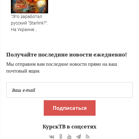
угроз, сборы
далеки от
рекордных
"Это заработал
русский "Starlink?":
На Украине
кратно
увеличилась
точность
Получайте последние новости ежедневно!
попаданий по
объектам врага:
Мы отправим вам последние новости прямо на ваш
Новости СВО,
почтовый ящик
военные сводки -
интерактивная
карта боевых
действи
Подписаться
КурскТВ в соцсетях